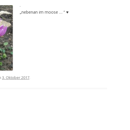
.
„nebenan im moose … “ ♥
m
3. Oktober 2017
.