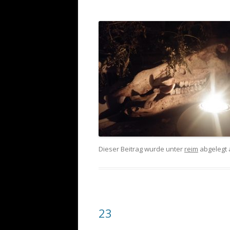
Dieser Beitrag wurde unter
reim
abgelegt
23