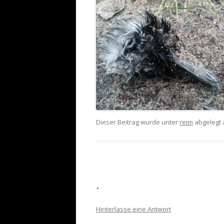
Dieser Beitrag wurde unter
reim
abgelegt
.
Hinterlasse eine Antwort