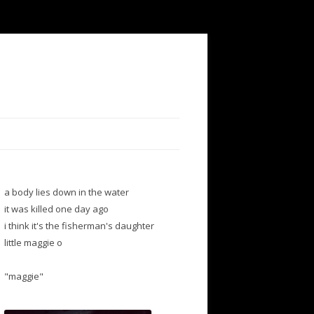
a body lies down in the water
it was killed one day ago
i think it's the fisherman's daughter
little maggie o
"maggie"