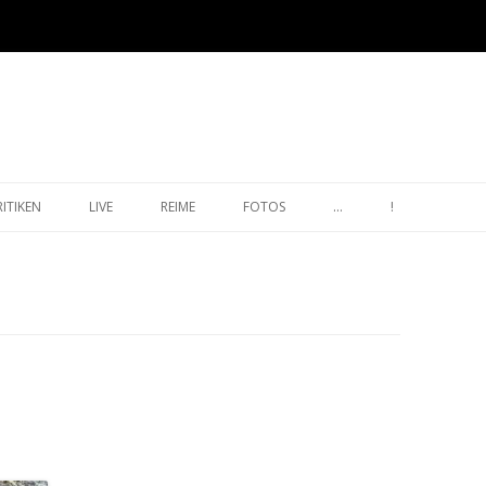
Zum Inhalt springen
RITIKEN
LIVE
REIME
FOTOS
…
!