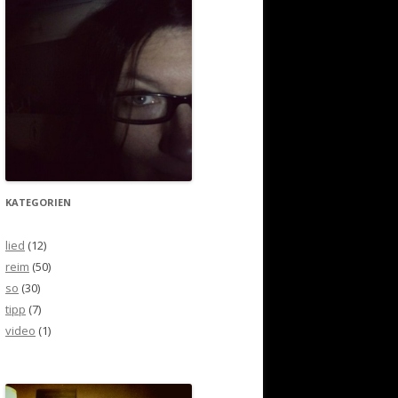
KATEGORIEN
lied
(12)
reim
(50)
so
(30)
tipp
(7)
video
(1)