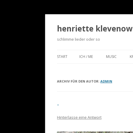
henriette klevenow
schlimme lieder oder so
START
ICH / ME
MUSIC
K
ARCHIV FÜR DEN AUTOR:
ADMIN
.
Hinterlasse eine Antwort