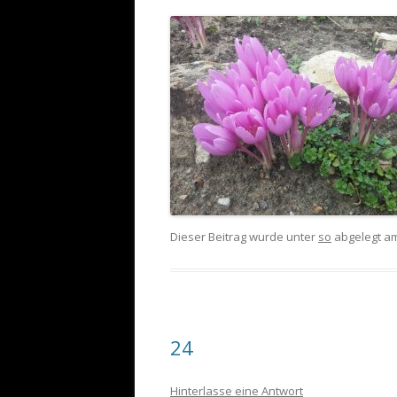
Dieser Beitrag wurde unter
so
abgelegt a
24
Hinterlasse eine Antwort