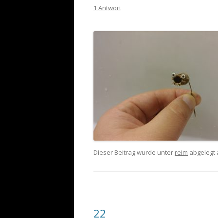
1 Antwort
Dieser Beitrag wurde unter
reim
abgelegt
22