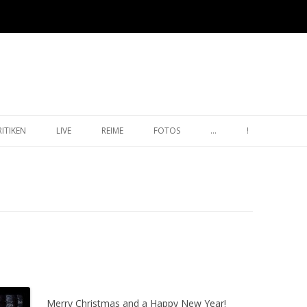
Zum Inhalt springen
RITIKEN
LIVE
REIME
FOTOS
…
!
Merry Christmas and a Happy New Year!