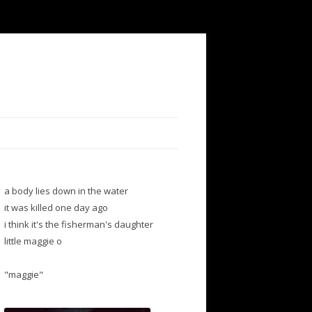
a body lies down in the water
it was killed one day ago
i think it's the fisherman's daughter
little maggie o
"maggie"