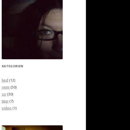
KATEGORIEN
lied
(12)
reim
(50)
so
(30)
tipp
(7)
video
(1)