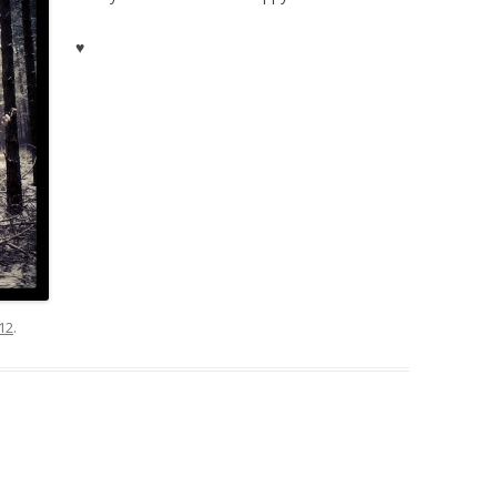
♥
12
.