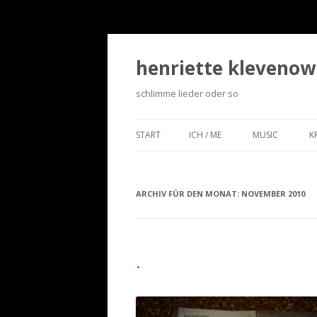
henriette klevenow
schlimme lieder oder so
START
ICH / ME
MUSIC
K
ARCHIV FÜR DEN MONAT:
NOVEMBER 2010
.