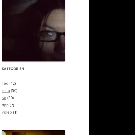
KATEGORIEN
lied
(12)
reim
(50)
so
(30)
tipp
(7)
video
(1)