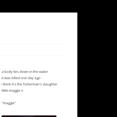
a body lies down in the water
it was killed one day ago
i think it's the fisherman's daughter
little maggie o
"maggie"