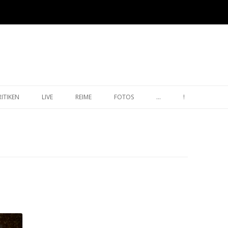
Zum Inhalt springen
RITIKEN
LIVE
REIME
FOTOS
…
!