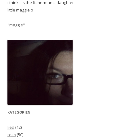
i think it's the fisherman's daughter
little maggie o
"maggie"
KATEGORIEN
lied
(12)
reim
(50)