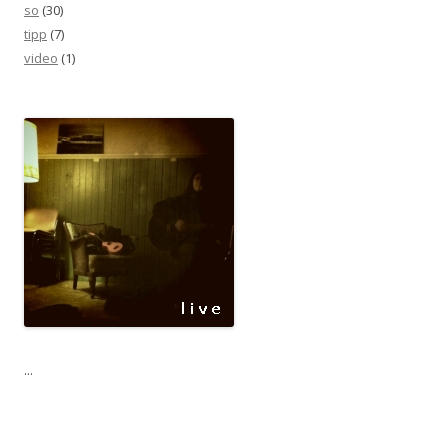
so
(30)
tipp
(7)
video
(1)
...