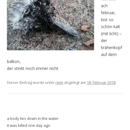
ach
februar,
bist so
schön kalt
(mit licht) –
der
krähenkopf
auf dem
balkon,
der stinkt noch immer nicht.
Dieser Beitrag wurde unter
reim
abgelegt am
18. Februar 2018
.
a body lies down in the water
it was killed one day ago