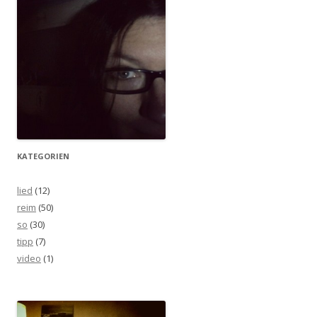
KATEGORIEN
lied
(12)
reim
(50)
so
(30)
tipp
(7)
video
(1)