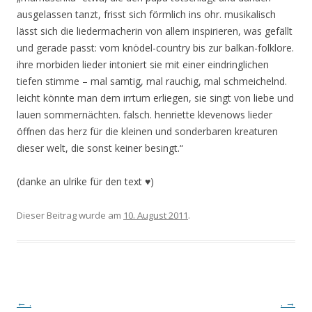
ausgelassen tanzt, frisst sich förmlich ins ohr. musikalisch
lässt sich die liedermacherin von allem inspirieren, was gefällt
und gerade passt: vom knödel-country bis zur balkan-folklore.
ihre morbiden lieder intoniert sie mit einer eindringlichen
tiefen stimme ­– mal samtig, mal rauchig, mal schmeichelnd.
leicht könnte man dem irrtum erliegen, sie singt von liebe und
lauen sommernächten. falsch. henriette klevenows lieder
öffnen das herz für die kleinen und sonderbaren kreaturen
dieser welt, die sonst keiner besingt.“
(danke an ulrike für den text ♥)
Dieser Beitrag wurde am
10. August 2011
.
Artikel-Navigation
←
.
.
→