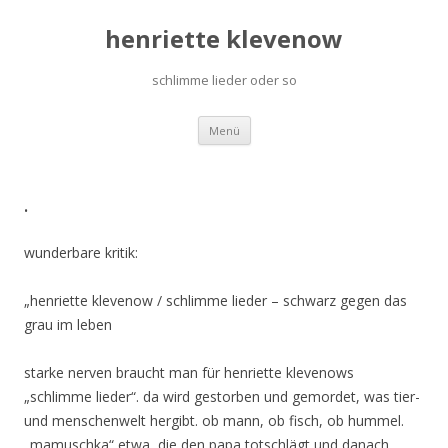
henriette klevenow
schlimme lieder oder so
Zum Inhalt springen
Menü
.
wunderbare kritik:
„henriette klevenow / schlimme lieder – schwarz gegen das
grau im leben
starke nerven braucht man für henriette klevenows
„schlimme lieder“. da wird gestorben und gemordet, was tier-
und menschenwelt hergibt. ob mann, ob fisch, ob hummel.
„mamuschka“ etwa, die den papa totschlägt und danach