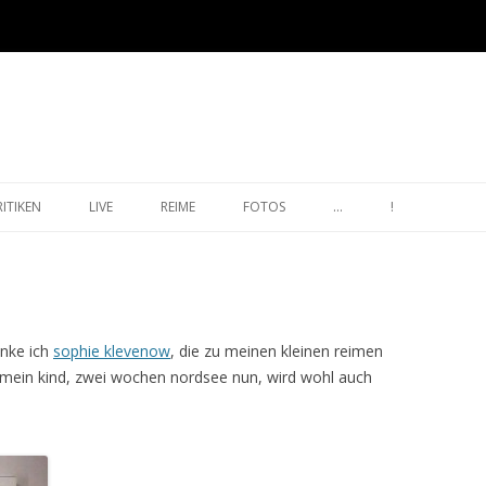
Zum Inhalt springen
RITIKEN
LIVE
REIME
FOTOS
…
!
anke ich
sophie klevenow
, die zu meinen kleinen reimen
mein kind, zwei wochen nordsee nun, wird wohl auch