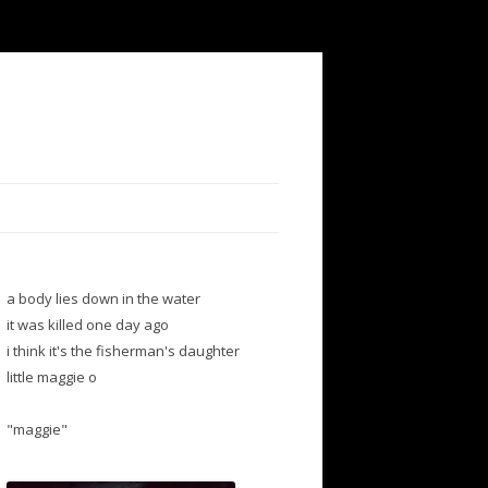
a body lies down in the water
it was killed one day ago
i think it's the fisherman's daughter
little maggie o
"maggie"