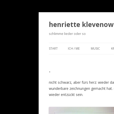
henriette klevenow
schlimme lieder oder so
START
ICH / ME
MUSIC
K
.
nicht schwarz, aber fürs herz: wieder d
wunderbare zeichnungen gemacht hat. 
wieder entzückt sein.