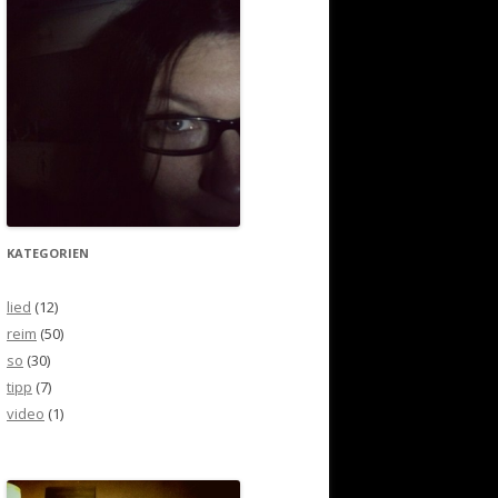
KATEGORIEN
lied
(12)
reim
(50)
so
(30)
tipp
(7)
video
(1)